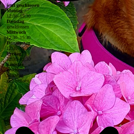
jetzt geschlossen
Montag
12
:
30
–
15
:
30
Dienstag
geschlossen
Mittwoch
12
:
30
–
15
:
30
Donnerstag
12
:
30
–
15
:
30
Freitag
12
:
30
–
15
:
30
Samstag
geschlossen
Sonntag
geschlossen