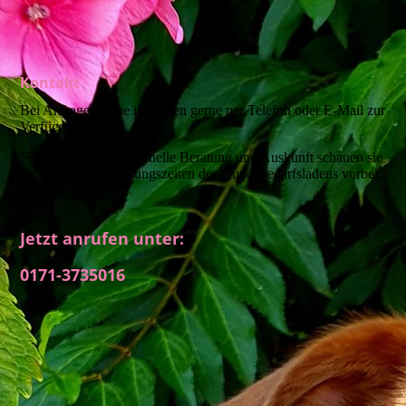
Kontakt
Bei Anfragen stehe ich Ihnen gerne per Telefon oder E-Mail zur
Verfügung.
Für eine möglichst schnelle Beratung und Auskunft schauen sie
einfach zu den Öffnungszeiten des Hundebedarfsladens vorbei.
Jetzt anrufen unter:
0171-3735016